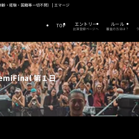
齢・経験・国籍等一切不問） | エマージェンザ 優勝でドイツの大型野外フェス
エントリー
ルール
TOP
出演登録ページへ
審査の方法は？
SemiFinal 第１日