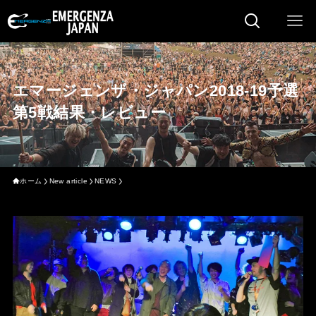
エマージェンザ・ジャパン2018-19予選
第5戦結果・レビュー
ホーム
New article
NEWS