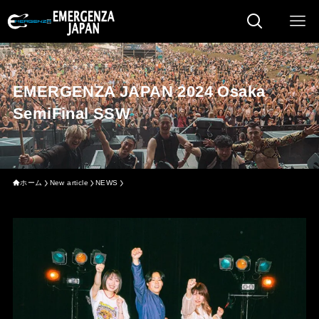
EMERGENZA JAPAN 2024 Osaka
SemiFinal SSW
ホーム
New article
NEWS