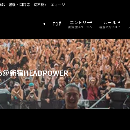
齢・経験・国籍等一切不問） | エマージェンザ 優勝でドイツの大型野外フェス
エントリー
ルール
TOP
出演登録ページへ
審査の方法は？
＠新宿HEADPOWER