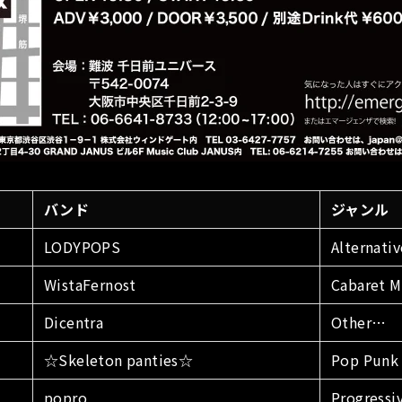
バンド
ジャンル
LODYPOPS
Alternativ
WistaFernost
Cabaret M
Dicentra
Other…
☆Skeleton panties☆
Pop Punk
popro
Progressi