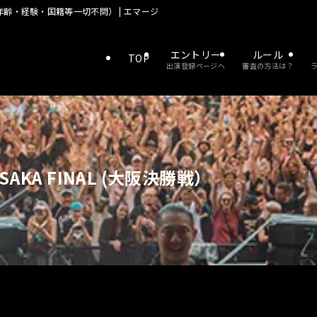
齢・経験・国籍等一切不問） | エマージェンザ 優勝でドイツの大型野外フェス
エントリー
ルール
TOP
出演登録ページへ
審査の方法は？
KA FINAL (大阪決勝戦）