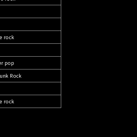
e rock
r pop
Punk Rock
e rock