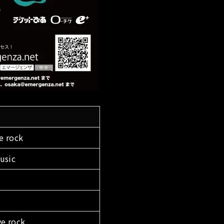
e rock
usic
ve rock