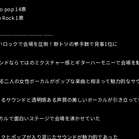
yco pop 14票
op Rock 1票
———————————
熱いロックで会場を圧倒！断トツの挙手数で見事1位に
多国籍バンドならではのミクスチャー感とギターハーモニーで会場を
る二人の女性ボーカルがポップな楽曲と相まって魅力的なサ
意識させるサウンドと透明感ある声質の美しいボーカルが引き立って
icsはコミカルで面白いステージで会場を沸かせていた
ead?はダークとポップが入り混じたサウンドが魅力的であった