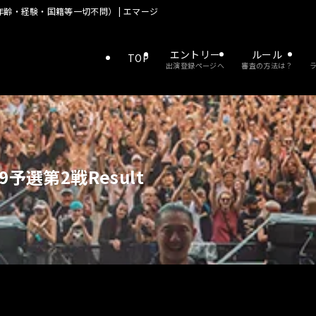
齢・経験・国籍等一切不問） | エマージェンザ 優勝でドイツの大型野外フェス
エントリー
ルール
TOP
出演登録ページへ
審査の方法は？
予選第2戦Result