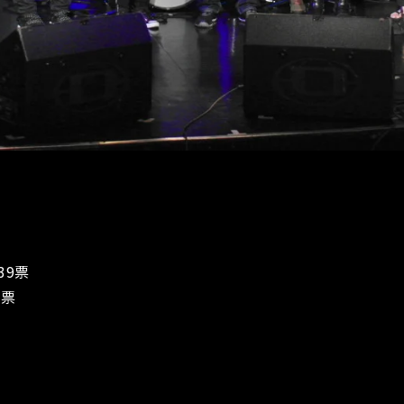
 39票
1票