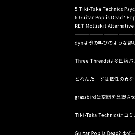
5 Tiki-Taka Technics Ps
6 Guitar Pop is Dead? P
RET Molliskit Alternative
————————————
dynは魂の叫びのような
Three Threadsは
とれんたーずは個性の異な
grassbirdは空間を
Tiki-Taka Techn
Guitar Pop is D