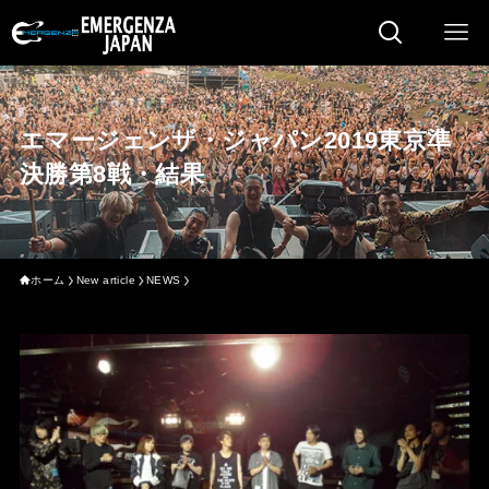
エマージェンザ・ジャパン2019東京準
決勝第8戦・結果
ホーム
New article
NEWS