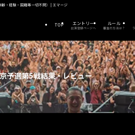
齢・経験・国籍等一切不問） | エマージェンザ 優勝でドイツの大型野外フェス
エントリー
ルール
TOP
出演登録ページへ
審査の方法は？
東京予選第5戦結果・レビュー