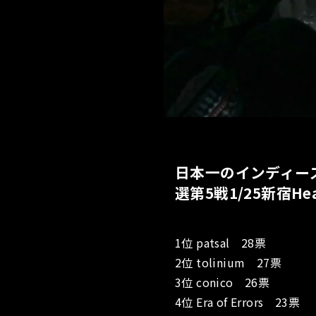
日本一のインディー
選第5戦1/25新宿H
1位 patsal 28票
2位 tolinium 27票
3位 conico 26票
4位 Era of Errors 23票